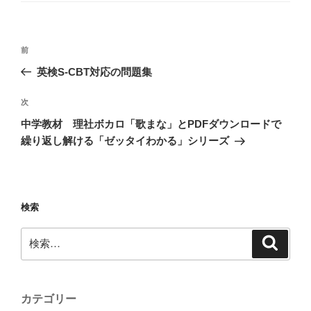
ー
投
前
前
稿
の
ナ
英検S-CBT対応の問題集
投
ビ
ゲ
稿
次
次
ー
の
中学教材 理社ボカロ「歌まな」とPDFダウンロードで
シ
投
繰り返し解ける「ゼッタイわかる」シリーズ
ョ
稿
ン
検索
検
検
索
索:
カテゴリー