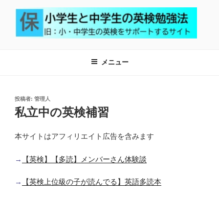
コ
ン
テ
ン
小学生と中学生の英検勉強法
小学生で英検2級合格、中学生で英検準1級合格を応援するサイト
ツ
メニュー
へ
ス
キ
ッ
投
投稿者:
管理人
稿
私立中の英検補習
プ
日:
本サイトはアフィリエイト広告を含みます
→
【英検】【多読】メンバーさん体験談
→
【英検上位級の子が読んでる】英語多読本