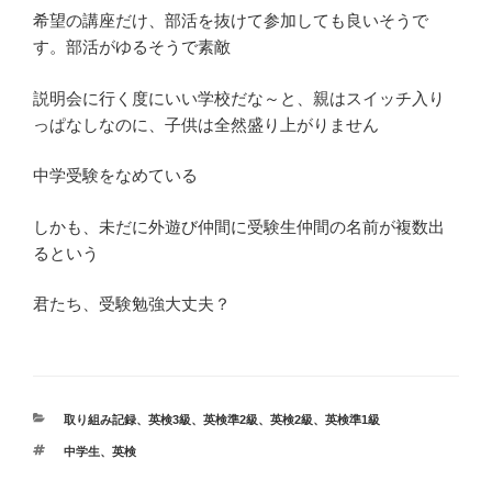
希望の講座だけ、部活を抜けて参加しても良いそうで
す。部活がゆるそうで素敵
説明会に行く度にいい学校だな～と、親はスイッチ入り
っぱなしなのに、子供は全然盛り上がりません
中学受験をなめている
しかも、未だに外遊び仲間に受験生仲間の名前が複数出
るという
君たち、受験勉強大丈夫？
カ
取り組み記録
、
英検3級
、
英検準2級
、
英検2級
、
英検準1級
テ
タ
中学生
、
英検
ゴ
グ
リ