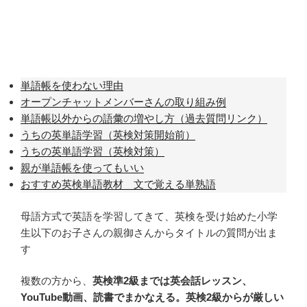
単語帳を使わない理由
オープンチャットメンバーさんの取り組み例
単語帳以外からの語彙の増やし方（過去質問リンク）
うちの英単語学習（英検対策開始前）
うちの英単語学習（英検対策）
親が単語帳を使ってもいい
おすすめ英検単語教材 文で覚える単熟語
母語方式で英語を学習してきて、英検を受け始めた小学
生以下のお子さんの親御さんからタイトルの質問が出ま
す
複数の方から、
英検準2級までは英会話レッスン、
YouTube動画、読書でまかなえる。英検2級からが厳しい