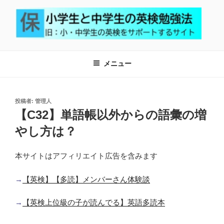
コ
ン
テ
ン
小学生と中学生の英検勉強法
小学生で英検2級合格、中学生で英検準1級合格を応援するサイト
ツ
メニュー
へ
ス
キ
ッ
投
投稿者:
管理人
稿
【C32】単語帳以外からの語彙の増
プ
日:
やし方は？
本サイトはアフィリエイト広告を含みます
→
【英検】【多読】メンバーさん体験談
→
【英検上位級の子が読んでる】英語多読本