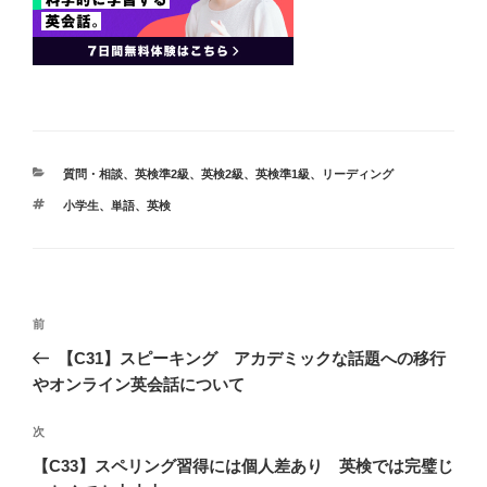
カ
質問・相談
、
英検準2級
、
英検2級
、
英検準1級
、
リーディング
テ
タ
小学生
、
単語
、
英検
ゴ
グ
リ
ー
投
前
前
稿
の
ナ
【C31】スピーキング アカデミックな話題への移行
投
ビ
やオンライン英会話について
ゲ
稿
ー
次
次
シ
の
【C33】スペリング習得には個人差あり 英検では完璧じ
ョ
投