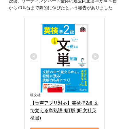
読後、リーディングパート全体の過去問正答率が40％台
から70％台まで劇的に伸びたという報告がありました
旺文社
【音声アプリ対応】英検準2級 文
で覚える単熟語 4訂版 (旺文社英
検書)