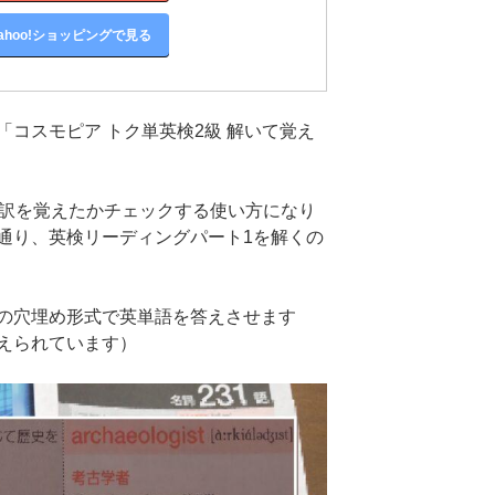
ahoo!ショッピングで見る
コスモピア トク単英検2級 解いて覚え
和訳を覚えたかチェックする使い方になり
通り、英検リーディングパート1を解くの
の穴埋め形式で英単語を答えさせます
えられています）