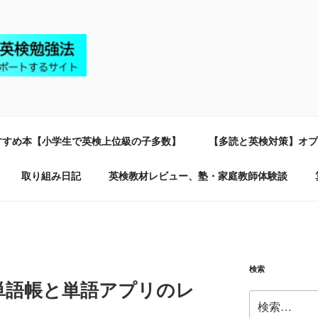
生の英検勉強法
で英検準1級合格を応援するサイト
すすめ本【小学生で英検上位級の子多数】
【多読と英検対策】オプ
取り組み日記
英検教材レビュー、塾・家庭教師体験談
検索
単語帳と単語アプリのレ
検
索: