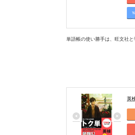
Y
単語帳の使い勝手は、旺文社と
英検