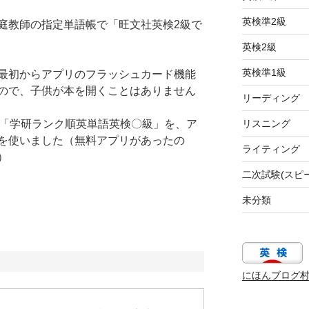
英検準2級
庭教師の指定単語帳で「旺文社英検2級で
英検2級
英検準1級
最初からアプリのフラッシュカード機能
ので、子供が本を開くことはありません
リーディング
は「学研ランク順英単語英検〇級」を、ア
リスニング
を使いました（無料アプリがあったの
ライティング
）
二次試験(スピ
未分類
にほんブログ