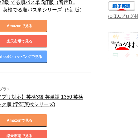
検2級 でる順パス単 5訂版（音声DL
） 英検でる順パス単シリーズ（5訂版）
にほんブログ
Amazonで見る
楽天市場で見る
ahoo!ショッピングで見る
プラス
プリ対応】英検3級 英単語 1350 英検
ンク順 (学研英検シリーズ)
Amazonで見る
楽天市場で見る