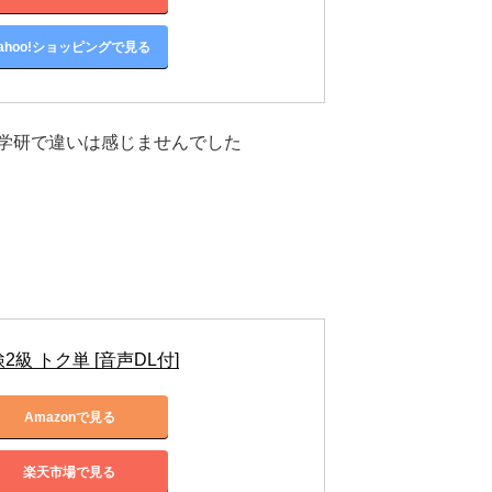
ahoo!ショッピングで見る
学研で違いは感じませんでした
2級 トク単 [音声DL付]
Amazonで見る
楽天市場で見る