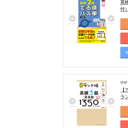
英
付
Y
学研
【ア
ラ