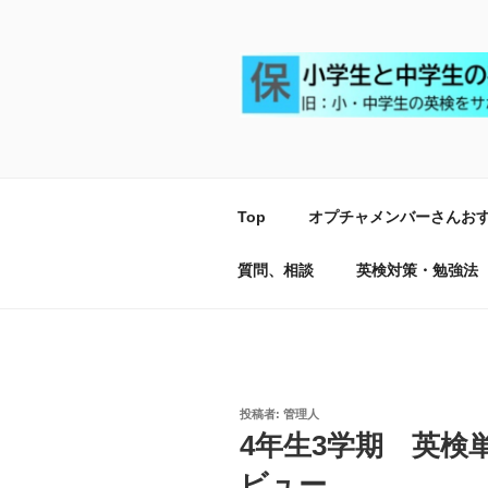
コ
ン
テ
ン
ツ
小学生と中学
小学生で英検2級合格、中学生
へ
ス
キ
Top
オプチャメンバーさんお
ッ
プ
質問、相談
英検対策・勉強法
投
投稿者:
管理人
稿
4年生3学期 英検
日:
ビュー