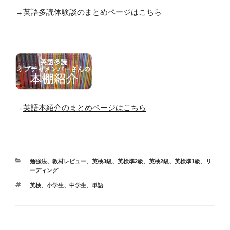
→
英語多読体験談のまとめページはこちら
→
英語本紹介のまとめページはこちら
カ
勉強法
、
教材レビュー
、
英検3級
、
英検準2級
、
英検2級
、
英検準1級
、
リ
テ
ーディング
ゴ
タ
英検
、
小学生
、
中学生
、
単語
リ
グ
ー