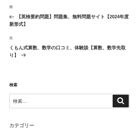
投
前
前
稿
の
ナ
【英検要約問題】問題集、無料問題サイト【2024年度
投
ビ
新形式】
ゲ
稿
ー
次
次
シ
の
くもん式算数、数学の口コミ、体験談【算数、数学先取
ョ
投
り】
ン
稿
検索
検
検
索
索:
カテゴリー