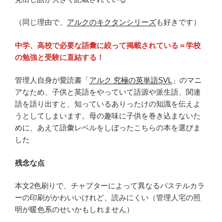
（同じ理由で、
アルクのキクタンシリーズ
も好きです）
中学、高校で必要な語彙に絞って掲載されている＝学校
の勉強と受験に直結する！
管理人自身が愛読書「
アルク 究極の英単語SVL
」のマニ
アなため、子供と英語をやっていて語源や派生語、関連
語を語り出すと、知っているありったけの知識を伝えよ
うとしてしまいます。母の趣味に子供を巻き込まないた
めに、あえて語彙レベルをしぼったこちらの本を選びま
した
残念な点
本文2色刷りで、チャプターによって異なるパステルカラ
ーの印刷がかわいいけれど、読みにくい（管理人宅の照
明が暖色系のせいかもしれません）