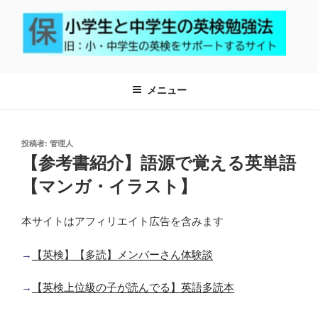
コ
ン
テ
ン
小学生と中学生の英検勉強法
小学生で英検2級合格、中学生で英検準1級合格を応援するサイト
ツ
メニュー
へ
ス
キ
ッ
投
投稿者:
管理人
稿
【参考書紹介】語源で覚える英単語
プ
日:
【マンガ・イラスト】
本サイトはアフィリエイト広告を含みます
→
【英検】【多読】メンバーさん体験談
→
【英検上位級の子が読んでる】英語多読本